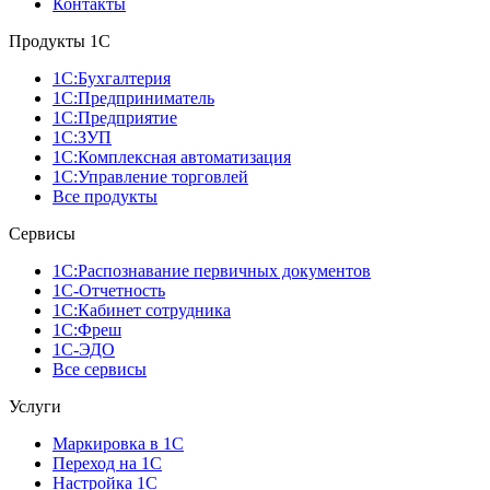
Контакты
Продукты 1C
1С:Бухгалтерия
1С:Предприниматель
1С:Предприятие
1С:ЗУП
1С:Комплексная автоматизация
1С:Управление торговлей
Все продукты
Сервисы
1С:Распознавание первичных документов
1С-Отчетность
1С:Кабинет сотрудника
1С:Фреш
1С-ЭДО
Все сервисы
Услуги
Маркировка в 1С
Переход на 1С
Настройка 1С