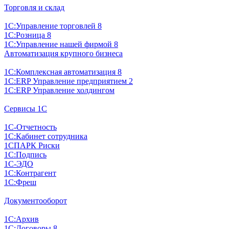
Торговля и склад
1С:Управление торговлей 8
1С:Розница 8
1С:Управление нашей фирмой 8
Автоматизация крупного бизнеса
1С:Комплексная автоматизация 8
1С:ERP Управление предприятием 2
1С:ERP Управление холдингом
Сервисы 1С
1С-Отчетность
1С:Кабинет сотрудника
1СПАРК Риски
1С:Подпись
1С-ЭДО
1С:Контрагент
1С:Фреш
Документооборот
1С:Архив
1С:Договоры 8