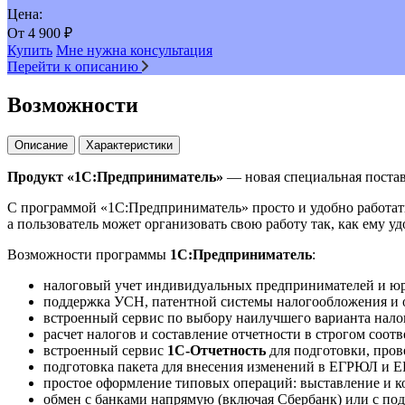
Цена:
От
4 900
₽
Купить
Мне нужна консультация
Перейти к описанию
Возможности
Описание
Характеристики
Продукт «1С:Предприниматель»
— новая специальная постав
С программой «1С:Предприниматель» просто и удобно работать 
а пользователь может организовать свою работу так, как ему у
Возможности программы
1С:Предприниматель
:
налоговый учет индивидуальных предпринимателей и ю
поддержка УСН, патентной системы налогообложения и 
встроенный сервис по выбору наилучшего варианта нало
расчет налогов и составление отчетности в строгом соот
встроенный сервис
1С-Отчетность
для подготовки, пров
подготовка пакета для внесения изменений в ЕГРЮЛ и 
простое оформление типовых операций: выставление и кон
обмен с банками напрямую (включая Сбербанк) или с по