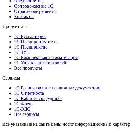
Внедрение 1С
Сопровождение 1С
Отраслевые решения
Контакты
Продукты 1C
1С:Бухгалтерия
1С:Предприниматель
1С:Предприятие
1С:ЗУП
1С:Комплексная автоматизация
1С:Управление торговлей
Все продукты
Сервисы
1С:Распознавание первичных документов
1С-Отчетность
1С:Кабинет сотрудника
1С:Фреш
1С-ЭДО
Все сервисы
Все указанные на сайте цены носят информационный характер 