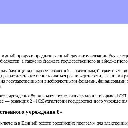
раммный продукт, предназначенный для автоматизации бухгалте
бюджетов, а также из бюджета государственного внебюджетного
енных (муниципальных) учреждений — казенным, бюджетным, ав
одукт может также использоваться распорядителями, главными р
ения государственными внебюджетными фондами, финансовыми о
.
ого учреждения 8» включает технологическую платформу «1С:П
лее — редакция 2 «1С:Бухгалтерии государственного учреждения 
ственного учреждения 8»
включена в Единый реестр российских программ для электронн