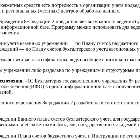
 бюджетных средств есть потребность в организации учета под
 и региональных (местных) центров обработки данных.
чреждения 8» редакции 2 предоставляет возможность ведения бу
 информационной базе. Программу можно использовать для веде
глашения.
ние учета казенных учреждений — по Плану счетов бюджетного
еждений — по Плану счетов бухгалтерского учета автономных 
дарственные классификаторы, ведутся общие списки контрагенто
пы учреждений либо раздельно по учреждениям и структурным п
еспечения.
«1С:Бухгалтерия государственного учреждения 8» ре
 обеспечения (ИФО) в одной информационной базе с получением
азной.
енного учреждения 8» редакции 2 разработана в соответствии
дении Единого плана счетов бухгалтерского учета для государс
ственными внебюджетными фондами, государственных академий 
рждении Плана счетов бюджетного учета и Инструкции по его п