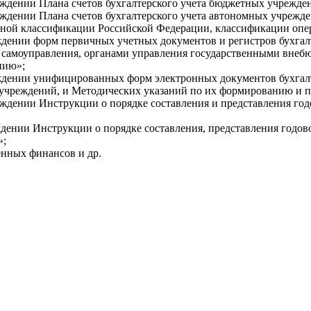
рждении Плана счетов бухгалтерского учета бюджетных учрежде
ждении Плана счетов бухгалтерского учета автономных учрежд
ой классификации Российской Федерации, классификации опера
дении форм первичных учетных документов и регистров бухгал
го самоуправления, органами управления государственными вн
нию»;
ждении унифицированных форм электронных документов бухгалт
) учреждений, и Методических указаний по их формированию и 
ждении Инструкции о порядке составления и представления год
ении Инструкции о порядке составления, представления годово
»;
енных финансов и др.