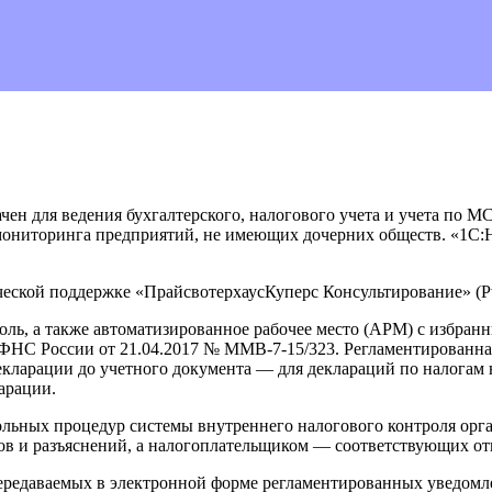
н для ведения бухгалтерского, налогового учета и учета по 
мониторинга предприятий, не имеющих дочерних обществ. «1С:
ческой поддержке «ПрайсвотерхаусКуперс Консультированиe» (
роль, а также автоматизированное рабочее место (АРМ) с избр
 ФНС России от 21.04.2017 № ММВ-7-15/323. Регламентированная
екларации до учетного документа — для деклараций по налогам 
арации.
ьных процедур системы внутреннего налогового контроля орган
ов и разъяснений, а налогоплательщиком — соответствующих от
ередаваемых в электронной форме регламентированных уведомле