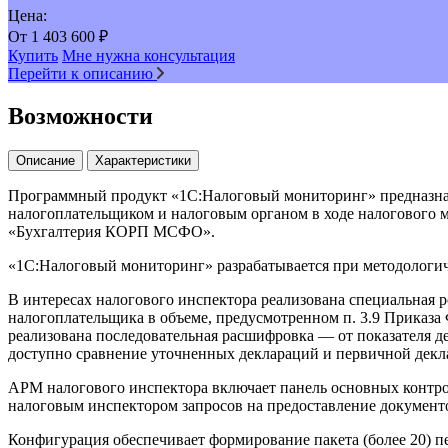
Цена:
От
1 403 600
₽
Купить
Мне нужна консультация
Перейти к описанию
Возможности
Описание
Характеристики
Программный продукт «1С:Налоговый мониторинг» предназначе
налогоплательщиком и налоговым органом в ходе налогового 
«Бухгалтерия КОРП МСФО».
«1С:Налоговый мониторинг» разрабатывается при методологи
В интересах налогового инспектора реализована специальная 
налогоплательщика в объеме, предусмотренном п. 3.9 Приказа
реализована последовательная расшифровка — от показателя д
доступно сравнение уточненных деклараций и первичной декл
АРМ налогового инспектора включает панель основных контрол
налоговым инспектором запросов на предоставление документ
Конфигурация обеспечивает формирование пакета (более 20) п