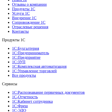
Отзывы о компании
Продукты 1С
Услуги 1С
Внедрение 1С
Сопровождение 1С
Отраслевые решения
Контакты
Продукты 1C
1С:Бухгалтерия
1С:Предприниматель
1С:Предприятие
1С:ЗУП
1С:Комплексная автоматизация
1С:Управление торговлей
Все продукты
Сервисы
1С:Распознавание первичных документов
1С-Отчетность
1С:Кабинет сотрудника
1С:Фреш
1С-ЭДО