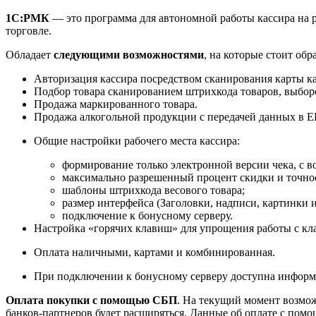
1С:РМК
— это программа для автономной работы кассира на 
торговле.
Обладает
следующими возможностями
, на которые стоит обр
Авторизация кассира посредством сканирования карты ка
Подбор товара сканированием штрихкода товаров, выбор
Продажа маркированного товара.
Продажа алкогольной продукции с передачей данных в 
Общие настройки рабочего места кассира:
формирование только электронной версии чека, с 
максимально разрешенный процент скидки и точно
шаблоны штрихкода весового товара;
размер интерфейса (Заголовки, надписи, картинки и 
подключение к бонусному серверу.
Настройка «горячих клавиш» для упрощения работы с кла
Оплата наличными, картами и комбинированная.
При подключении к бонусному серверу доступна информа
Оплата покупки с помощью СБП
. На текущий момент возмо
банков-партнеров будет расширяться. Данные об оплате с п