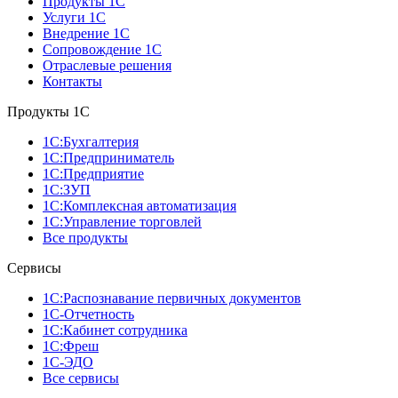
Продукты 1С
Услуги 1С
Внедрение 1С
Сопровождение 1С
Отраслевые решения
Контакты
Продукты 1C
1С:Бухгалтерия
1С:Предприниматель
1С:Предприятие
1С:ЗУП
1С:Комплексная автоматизация
1С:Управление торговлей
Все продукты
Сервисы
1С:Распознавание первичных документов
1С-Отчетность
1С:Кабинет сотрудника
1С:Фреш
1С-ЭДО
Все сервисы