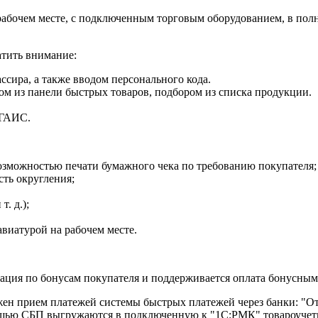
рабочем месте, с подключенным торговым оборудованием, в полн
атить внимание:
ссира, а также вводом персонального кода.
ом из панели быстрых товаров, подбором из списка продукции.
ЕГАИС.
возможностью печати бумажного чека по требованию покупателя
сть округления;
т. д.);
виатурой на рабочем месте.
ция по бонусам покупателя и поддерживается оплата бонусным
жен прием платежей системы быстрых платежей через банки: "
омощью СБП выгружаются в подключенную к "1С:РМК" товароучет