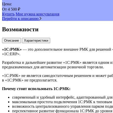
Цена:
От
4 500
₽
Купить
Мне нужна консультация
Перейти к описанию
Возможности
Описание
Характеристики
«1С:РМК»
— это дополнительное внешнее РМК для решений «
«1С:ERP».
Разработка и дальнейшее развитие «1С:РМК» является одним и
предназначенных для автоматизации розничной торговли.
«1С:РМК» не является самодостаточным решением и может раб
в «1С:РМК» не предполагается.
Почему стоит использовать 1С:РМК:
современный и удобный интерфейс, адаптированный для 
максимальная простота подключения 1С:РМК к типовым 
возможность централизованного управления парком под
перспективное развитие функционала 1С:РМК до уровня 